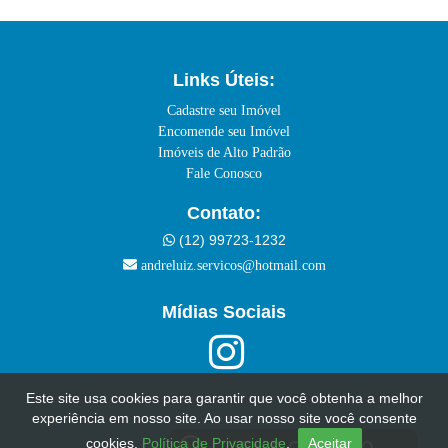
Links Úteis:
Cadastre seu Imóvel
Encomende seu Imóvel
Imóveis de Alto Padrão
Fale Conosco
Contato:
(12) 99723-1232
andreluiz.servicos@hotmail.com
Mídias Sociais
Este site usa cookies para garantir que você obtenha a melhor
experiência em nosso site. Ao usar nosso site você consente
cookies.
Política de Privacidade
.
Aceitar